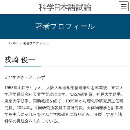
コ
ナ
ン
ビ
テ
ゲ
ン
ー
著者プロフィール
ツ
シ
へ
ョ
ス
ン
HOME
著者プロフィール
キ
に
ッ
移
プ
動
戎崎 俊一
えびすざき・としかず
1958年山口県生まれ。大阪大学理学部物理学科を卒業後、東京大
学理学系研究科天文学専攻に進学。NASA研究員、神戸大学助手、
東京大学助手、同助教授を経て、1995年から理化学研究所主任研
究員、2024年より同研究所客員主管研究員。天体物理学と計算科
学を中心にそれらを含んだ学際研究に取り組み、分裂しすぎた諸
科学の再統合を志向している。