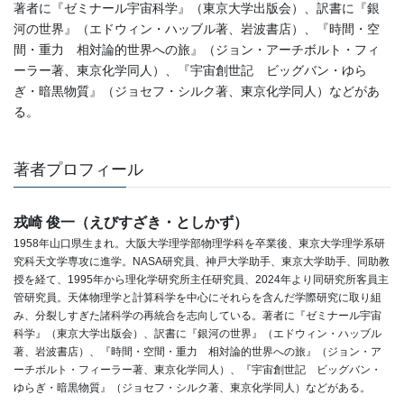
著者に『ゼミナール宇宙科学』（東京大学出版会）、訳書に『銀
河の世界』（エドウィン・ハッブル著、岩波書店）、『時間・空
間・重力 相対論的世界への旅』（ジョン・アーチボルト・フィ
ーラー著、東京化学同人）、『宇宙創世記 ビッグバン・ゆら
ぎ・暗黒物質』（ジョセフ・シルク著、東京化学同人）などがあ
る。
著者プロフィール
戎崎 俊一（えびすざき・としかず）
1958年山口県生まれ。大阪大学理学部物理学科を卒業後、東京大学理学系研
究科天文学専攻に進学。NASA研究員、神戸大学助手、東京大学助手、同助教
授を経て、1995年から理化学研究所主任研究員、2024年より同研究所客員主
管研究員。天体物理学と計算科学を中心にそれらを含んだ学際研究に取り組
み、分裂しすぎた諸科学の再統合を志向している。著者に『ゼミナール宇宙
科学』（東京大学出版会）、訳書に『銀河の世界』（エドウィン・ハッブル
著、岩波書店）、『時間・空間・重力 相対論的世界への旅』（ジョン・ア
ーチボルト・フィーラー著、東京化学同人）、『宇宙創世記 ビッグバン・
ゆらぎ・暗黒物質』（ジョセフ・シルク著、東京化学同人）などがある。